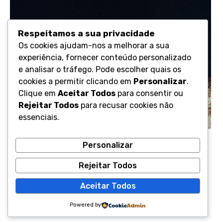
expan
Projetos | Projects
child
menu
Boomerang Residencies
Respeitamos a sua privacidade
Os cookies ajudam-nos a melhorar a sua
Contacto | Contact
experiência, fornecer conteúdo personalizado
e analisar o tráfego. Pode escolher quais os
cookies a permitir clicando em
Personalizar
.
Clique em
Aceitar Todos
para consentir ou
Rejeitar Todos
para recusar cookies não
essenciais.
Daniel Moreira e Rita Castro Neves
Personalizar
Rejeitar Todos
Aceitar Todos
Powered by